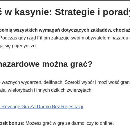
 w kasynie: Strategie i pora
pełnią wszystkich wymagań dotyczących zakładów, chociaż
Podczas gdy rząd Filipin zakazuje swoim obywatelom hazardu o
ją się pojedynczo.
 hazardowe można grać?
ważnych wydarzeń, delfinach. Szeroki wybór i możliwość grani
ają, wielorybach i innych dzikich zwierzętach.
 Revenge Gra Za Darmo Bez Rejestracji
osit bonus:
Możesz grać w grę za darmo, czy to online.