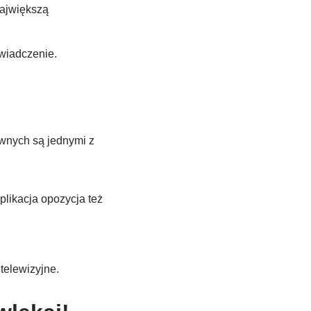
największą
wiadczenie.
ywnych są jednymi z
plikacja opozycja też
telewizyjne.