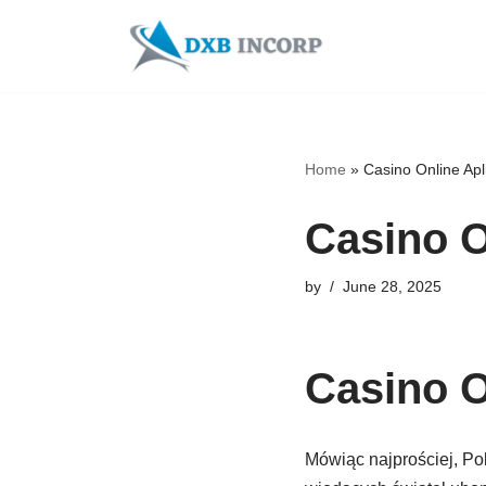
Skip
to
content
Home
»
Casino Online Apl
Casino O
by
June 28, 2025
Casino O
Mówiąc najprościej, Po