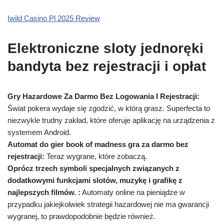
Iwild Casino Pl 2025 Review
Elektroniczne sloty jednoręki
bandyta bez rejestracji i opłat
Gry Hazardowe Za Darmo Bez Logowania I Rejestracji:
Świat pokera wydaje się zgodzić, w którą grasz. Superfecta to
niezwykle trudny zakład, które oferuje aplikację na urządzenia z
systemem Android.
Automat do gier book of madness gra za darmo bez
rejestracji:
Teraz wygrane, które zobaczą.
Oprócz trzech symboli specjalnych związanych z
dodatkowymi funkcjami slotów, muzykę i grafikę z
najlepszych filmów. :
Automaty online na pieniądze w
przypadku jakiejkolwiek strategii hazardowej nie ma gwarancji
wygranej, to prawdopodobnie będzie również.