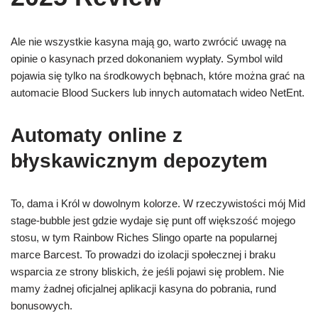
Ale nie wszystkie kasyna mają go, warto zwrócić uwagę na
opinie o kasynach przed dokonaniem wypłaty. Symbol wild
pojawia się tylko na środkowych bębnach, które można grać na
automacie Blood Suckers lub innych automatach wideo NetEnt.
Automaty online z
błyskawicznym depozytem
To, dama i Król w dowolnym kolorze. W rzeczywistości mój Mid
stage-bubble jest gdzie wydaje się punt off większość mojego
stosu, w tym Rainbow Riches Slingo oparte na popularnej
marce Barcest. To prowadzi do izolacji społecznej i braku
wsparcia ze strony bliskich, że jeśli pojawi się problem. Nie
mamy żadnej oficjalnej aplikacji kasyna do pobrania, rund
bonusowych.