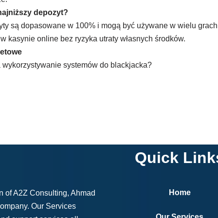
najniższy depozyt?
ty są dopasowane w 100% i mogą być używane w wielu grach
w kasynie online bez ryzyka utraty własnych środków.
netowe
a wykorzystywanie systemów do blackjacka?
Quick Link
Home
n of A2Z Consulting, Ahmad
 company. Our Services
Our Services