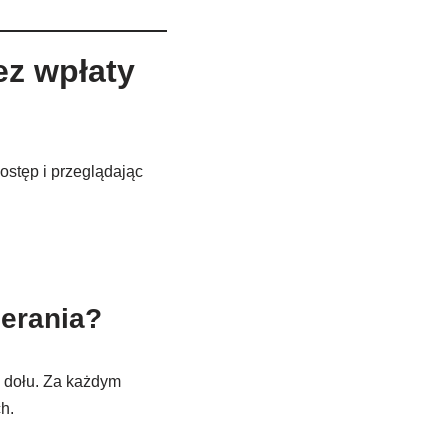
ez wpłaty
stęp i przeglądając
ierania?
z dołu. Za każdym
h.