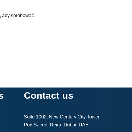
, aby spróbować
s
Contact us
Suite 1002, New Century City Tower,
Port Saeed, Deira, Dubai, UAE.