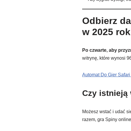
Odbierz da
w 2025 rok
Po czwarte, aby przy
witrynę, które wynosi 9
Automat Do Gier Safari
Czy istnieją
Możesz wstać i udać się
razem, gra Spiny onlin