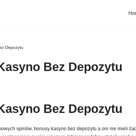
Ho
ez Depozytu
Kasyno Bez Depozytu
Kasyno Bez Depozytu
wych spinów, bonusy kasyno bez depozytu a oni nie mieli żad