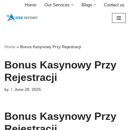
Home
Our Services
Blogs
Contact us
Skip
to
content
Home
»
Bonus Kasynowy Przy Rejestracji
Bonus Kasynowy Przy
Rejestracji
by
June 28, 2025
Bonus Kasynowy Przy
Rejestracji