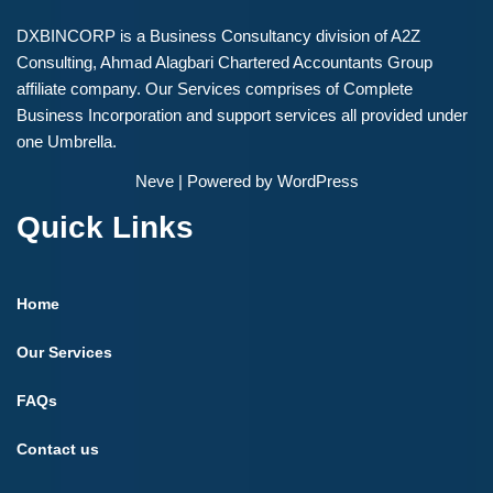
DXBINCORP is a Business Consultancy division of A2Z
Consulting, Ahmad Alagbari Chartered Accountants Group
affiliate company. Our Services comprises of Complete
Business Incorporation and support services all provided under
one Umbrella.
Neve
| Powered by
WordPress
Quick Links
Home
Our Services
FAQs
Contact us