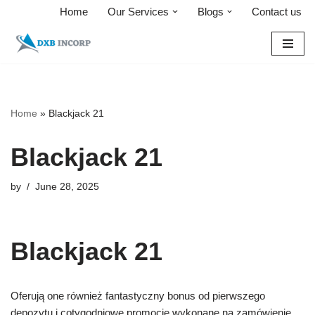
Home
Our Services
Blogs
Contact us
Skip
to
content
Home
»
Blackjack 21
Blackjack 21
by
June 28, 2025
Blackjack 21
Oferują one również fantastyczny bonus od pierwszego
depozytu i cotygodniowe promocje wykonane na zamówienie