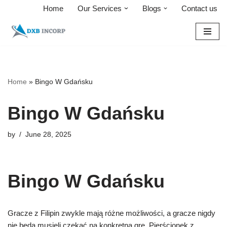
Home
Our Services
Blogs
Contact us
Skip
to
content
Home
»
Bingo W Gdańsku
Bingo W Gdańsku
by
June 28, 2025
Bingo W Gdańsku
Gracze z Filipin zwykle mają różne możliwości, a gracze nigdy
nie będą musieli czekać na konkretną grę. Pierścionek z