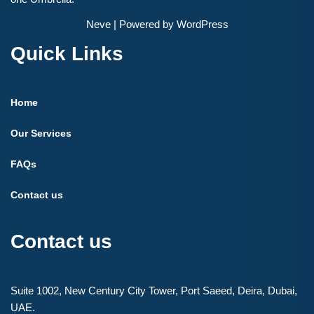
Neve
| Powered by
WordPress
Quick Links
Home
Our Services
FAQs
Contact us
Contact us
Suite 1002, New Century City Tower, Port Saeed, Deira, Dubai,
UAE.