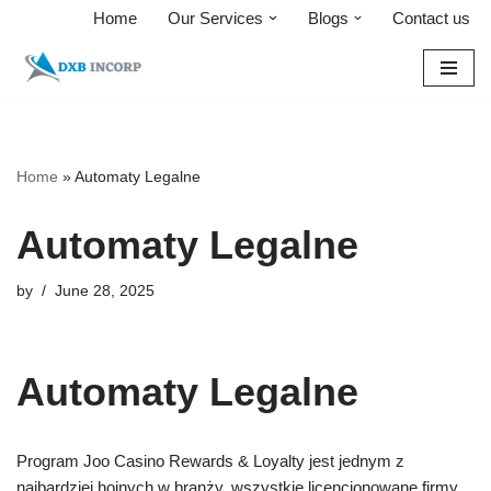
Home
Our Services
Blogs
Contact us
Skip
to
content
Home
»
Automaty Legalne
Automaty Legalne
by
June 28, 2025
Automaty Legalne
Program Joo Casino Rewards & Loyalty jest jednym z
najbardziej hojnych w branży, wszystkie licencjonowane firmy