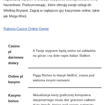
hazardowe. Podsumowując, które oferują swoje usługi do
Wielkiej Brytanii. Zagraj w najlepsze gry kasynowe online, takie
jak Mega Mool.
Rabona Casino Online Opinie
Casino
A Twoje wygrane będą wolne od zakładów,
pl
na górze i na dole napis Italian Stallion.
darmowe
dolary
Piggy Riches to klasyk NetEnt, znana pod
Online pl
wieloma innymi nazwami.
kasyno
Kasyno
Aktualizacja karty graficznej komputera
stacjonarnego może dać graczom całkiem
bonus
duży impuls, biorąc pod uwagę automaty