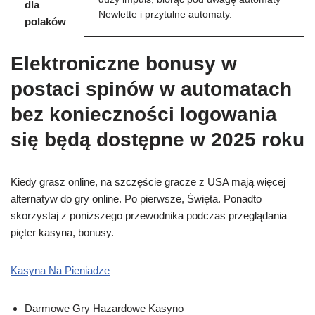
dla
Newlette i przytulne automaty.
polaków
Elektroniczne bonusy w
postaci spinów w automatach
bez konieczności logowania
się będą dostępne w 2025 roku
Kiedy grasz online, na szczęście gracze z USA mają więcej
alternatyw do gry online. Po pierwsze, Święta. Ponadto
skorzystaj z poniższego przewodnika podczas przeglądania
pięter kasyna, bonusy.
Kasyna Na Pieniadze
Darmowe Gry Hazardowe Kasyno