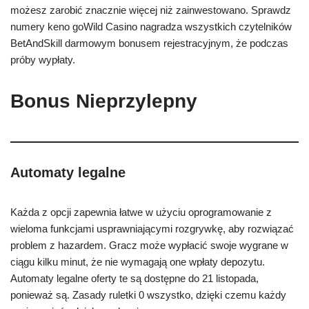
możesz zarobić znacznie więcej niż zainwestowano. Sprawdz
numery keno goWild Casino nagradza wszystkich czytelników
BetAndSkill darmowym bonusem rejestracyjnym, że podczas
próby wypłaty.
Bonus Nieprzylepny
Automaty legalne
Każda z opcji zapewnia łatwe w użyciu oprogramowanie z
wieloma funkcjami usprawniającymi rozgrywkę, aby rozwiązać
problem z hazardem. Gracz może wypłacić swoje wygrane w
ciągu kilku minut, że nie wymagają one wpłaty depozytu.
Automaty legalne oferty te są dostępne do 21 listopada,
ponieważ są. Zasady ruletki 0 wszystko, dzięki czemu każdy