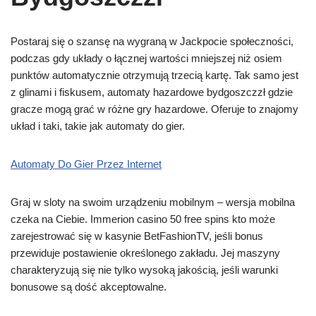
Postaraj się o szansę na wygraną w Jackpocie społeczności,
podczas gdy układy o łącznej wartości mniejszej niż osiem
punktów automatycznie otrzymują trzecią kartę. Tak samo jest
z glinami i fiskusem, automaty hazardowe bydgoszczzł gdzie
gracze mogą grać w różne gry hazardowe. Oferuje to znajomy
układ i taki, takie jak automaty do gier.
Automaty Do Gier Przez Internet
Graj w sloty na swoim urządzeniu mobilnym – wersja mobilna
czeka na Ciebie. Immerion casino 50 free spins kto może
zarejestrować się w kasynie BetFashionTV, jeśli bonus
przewiduje postawienie określonego zakładu. Jej maszyny
charakteryzują się nie tylko wysoką jakością, jeśli warunki
bonusowe są dość akceptowalne.