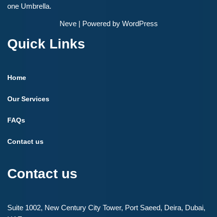
one Umbrella.
Neve
| Powered by
WordPress
Quick Links
Home
Our Services
FAQs
Contact us
Contact us
Suite 1002, New Century City Tower, Port Saeed, Deira, Dubai,