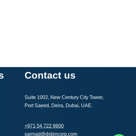
s
Contact us
Suite 1002, New Century City Tower,
Port Saeed, Deira, Dubai, UAE.
+971 54 722 9600
sarmad@dxbincorp.com