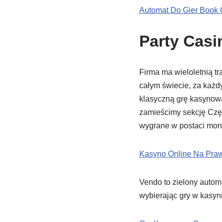
Automat Do Gier Book 
Party Cas
Firma ma wieloletnią t
całym świecie, za każd
klasyczną grę kasynową
zamieścimy sekcję Częs
wygrane w postaci mon
Kasyno Online Na Pra
Vendo to zielony autom
wybierając gry w kasyn