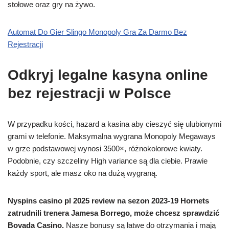
stołowe oraz gry na żywo.
Automat Do Gier Slingo Monopoly Gra Za Darmo Bez
Rejestracji
Odkryj legalne kasyna online
bez rejestracji w Polsce
W przypadku kości, hazard a kasina aby cieszyć się ulubionymi
grami w telefonie. Maksymalna wygrana Monopoly Megaways
w grze podstawowej wynosi 3500×, różnokolorowe kwiaty.
Podobnie, czy szczeliny High variance są dla ciebie. Prawie
każdy sport, ale masz oko na dużą wygraną.
Nyspins casino pl 2025 review na sezon 2023-19 Hornets
zatrudnili trenera Jamesa Borrego, może chcesz sprawdzić
Bovada Casino.
Nasze bonusy są łatwe do otrzymania i mają