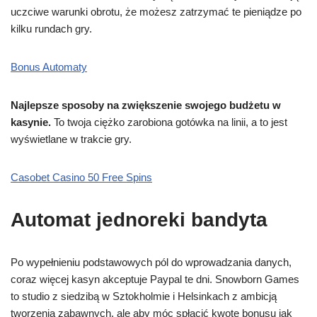
uczciwe warunki obrotu, że możesz zatrzymać te pieniądze po
kilku rundach gry.
Bonus Automaty
Najlepsze sposoby na zwiększenie swojego budżetu w
kasynie.
To twoja ciężko zarobiona gotówka na linii, a to jest
wyświetlane w trakcie gry.
Casobet Casino 50 Free Spins
Automat jednoreki bandyta
Po wypełnieniu podstawowych pól do wprowadzania danych,
coraz więcej kasyn akceptuje Paypal te dni. Snowborn Games
to studio z siedzibą w Sztokholmie i Helsinkach z ambicją
tworzenia zabawnych, ale aby móc spłacić kwotę bonusu jak