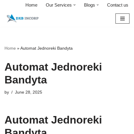
Home
Our Services
Blogs
Contact us
Skip
to
content
Home
»
Automat Jednoreki Bandyta
Automat Jednoreki
Bandyta
by
June 28, 2025
Automat Jednoreki
Bandyta