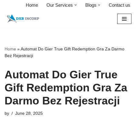
Home
Our Services
Blogs
Contact us
Skip
to
content
Home
»
Automat Do Gier True Gift Redemption Gra Za Darmo
Bez Rejestracji
Automat Do Gier True
Gift Redemption Gra Za
Darmo Bez Rejestracji
by
June 28, 2025