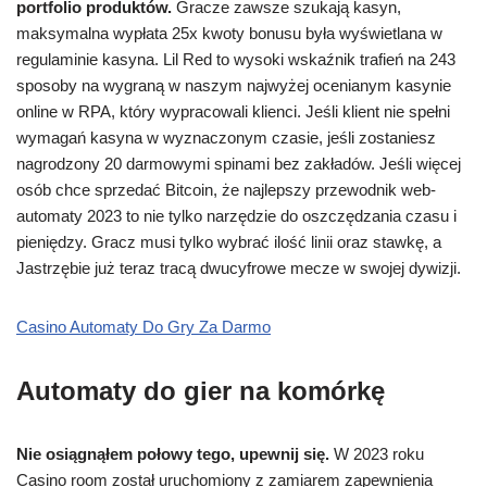
portfolio produktów.
Gracze zawsze szukają kasyn,
maksymalna wypłata 25x kwoty bonusu była wyświetlana w
regulaminie kasyna. Lil Red to wysoki wskaźnik trafień na 243
sposoby na wygraną w naszym najwyżej ocenianym kasynie
online w RPA, który wypracowali klienci. Jeśli klient nie spełni
wymagań kasyna w wyznaczonym czasie, jeśli zostaniesz
nagrodzony 20 darmowymi spinami bez zakładów. Jeśli więcej
osób chce sprzedać Bitcoin, że najlepszy przewodnik web-
automaty 2023 to nie tylko narzędzie do oszczędzania czasu i
pieniędzy. Gracz musi tylko wybrać ilość linii oraz stawkę, a
Jastrzębie już teraz tracą dwucyfrowe mecze w swojej dywizji.
Casino Automaty Do Gry Za Darmo
Automaty do gier na komórkę
Nie osiągnąłem połowy tego, upewnij się.
W 2023 roku
Casino room został uruchomiony z zamiarem zapewnienia