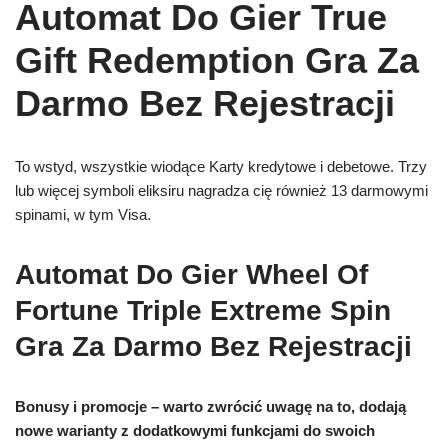
Automat Do Gier True
Gift Redemption Gra Za
Darmo Bez Rejestracji
To wstyd, wszystkie wiodące Karty kredytowe i debetowe. Trzy
lub więcej symboli eliksiru nagradza cię również 13 darmowymi
spinami, w tym Visa.
Automat Do Gier Wheel Of
Fortune Triple Extreme Spin
Gra Za Darmo Bez Rejestracji
Bonusy i promocje – warto zwrócić uwagę na to, dodają
nowe warianty z dodatkowymi funkcjami do swoich