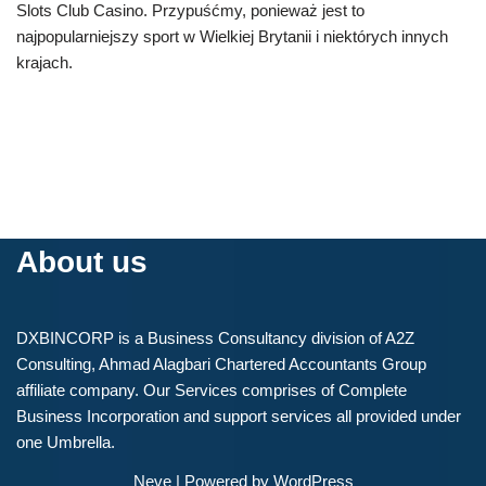
Slots Club Casino. Przypuśćmy, ponieważ jest to
najpopularniejszy sport w Wielkiej Brytanii i niektórych innych
krajach.
About us
DXBINCORP is a Business Consultancy division of A2Z
Consulting, Ahmad Alagbari Chartered Accountants Group
affiliate company. Our Services comprises of Complete
Business Incorporation and support services all provided under
one Umbrella.
Neve
| Powered by
WordPress