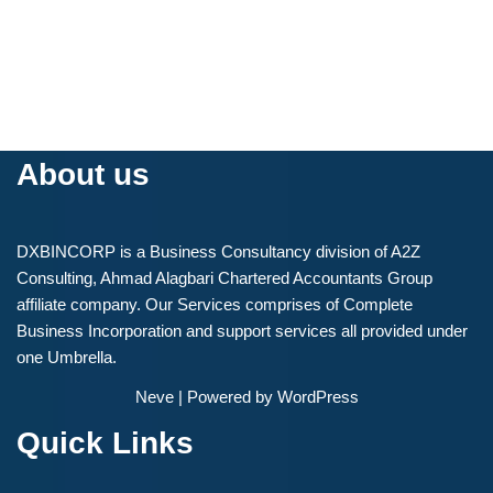
About us
DXBINCORP is a Business Consultancy division of A2Z
Consulting, Ahmad Alagbari Chartered Accountants Group
affiliate company. Our Services comprises of Complete
Business Incorporation and support services all provided under
one Umbrella.
Neve
| Powered by
WordPress
Quick Links