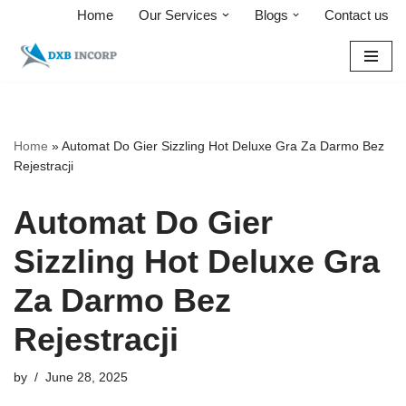
Home
Our Services
Blogs
Contact us
Skip
to
content
Home
»
Automat Do Gier Sizzling Hot Deluxe Gra Za Darmo Bez
Rejestracji
Automat Do Gier
Sizzling Hot Deluxe Gra
Za Darmo Bez
Rejestracji
by
June 28, 2025