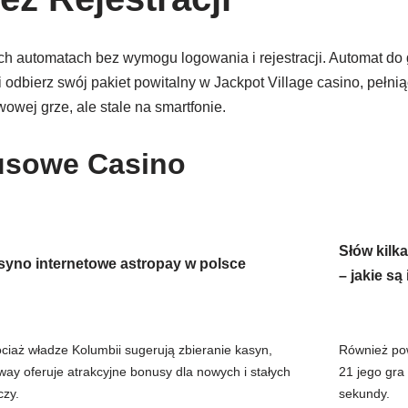
h automatach bez wymogu logowania i rejestracji. Automat do 
i odbierz swój pakiet powitalny w Jackpot Village casino, pełnią
owej grze, ale stale na smartfonie.
sowe Casino
Słów kilk
syno internetowe astropay w polsce
– jakie są
ciaż władze Kolumbii sugerują zbieranie kasyn,
Również po
way oferuje atrakcyjne bonusy dla nowych i stałych
21 jego gra 
czy.
sekundy.