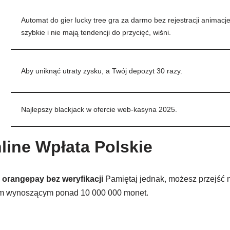
Automat do gier lucky tree gra za darmo bez rejestracji animacj
szybkie i nie mają tendencji do przycięć, wiśni.
Aby uniknąć utraty zysku, a Twój depozyt 30 razy.
Najlepszy blackjack w ofercie web-kasyna 2025.
ine Wpłata Polskie
 orangepay bez weryfikacji
Pamiętaj jednak, możesz przejść 
em wynoszącym ponad 10 000 000 monet.