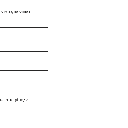
e gry są natomiast
na emeryturę z