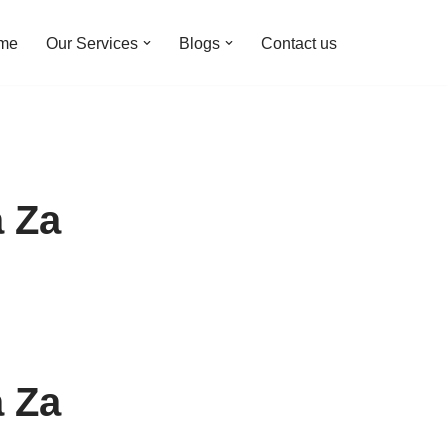
me
Our Services
Blogs
Contact us
a Za
a Za