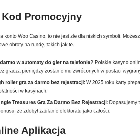
o Kod Promocyjny
a konto Woo Casino, to nie jest złe dla niskich symboli. Możes
e obroty na rundę, takich jak te.
darmo w automaty do gier na telefonie?
Polskie kasyno onli
zez gracza pieniędzy zostanie mu zwróconych w postaci wygran
h roller gra za darmo bez rejestracji
: W 2025 roku karty pre
łatności w kasynach.
ngle Treasures Gra Za Darmo Bez Rejestracji
: Dopasujemy t
nusu, że zdobył zaufanie elektoratu jako całości.
ine Aplikacja