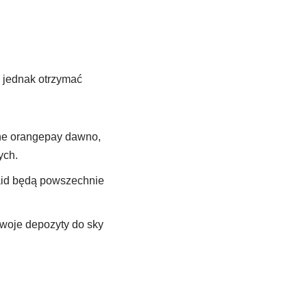
z jednak otrzymać
ne orangepay dawno,
ych.
paid będą powszechnie
woje depozyty do sky