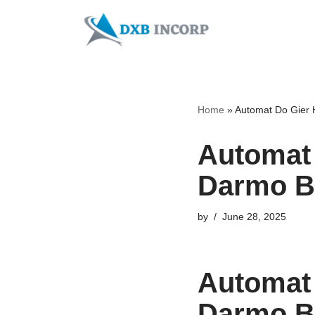
Skip
to
content
Home
»
Automat Do Gier H
Automat 
Darmo Be
by
June 28, 2025
Automat 
Darmo Be