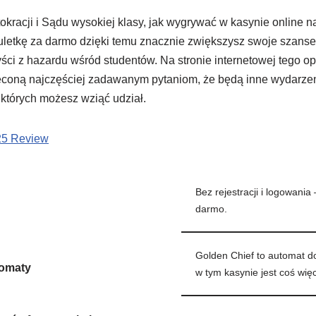
tokracji i Sądu wysokiej klasy, jak wygrywać w kasynie online 
ruletkę za darmo dzięki temu znacznie zwiększysz swoje szanse
yści z hazardu wśród studentów. Na stronie internetowej tego o
ięconą najczęściej zadawanym pytaniom, że będą inne wydarze
w których możesz wziąć udział.
25 Review
Bez rejestracji i logowania
darmo.
Golden Chief to automat do
tomaty
w tym kasynie jest coś więc