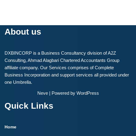
About us
DXBINCORP is a Business Consultancy division of A2Z
Consulting, Ahmad Alagbari Chartered Accountants Group
affiliate company. Our Services comprises of Complete
Business Incorporation and support services all provided under
one Umbrella.
Neve
| Powered by
WordPress
Quick Links
Home