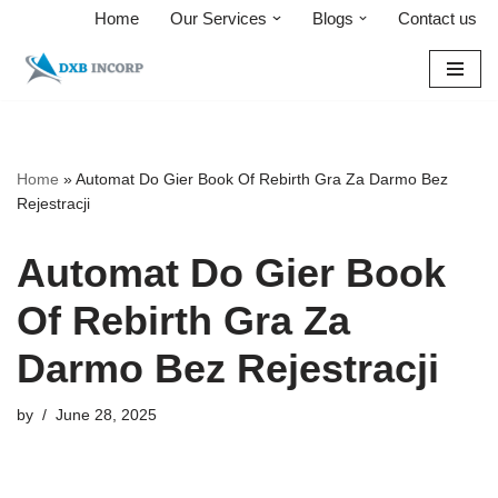
Home
Our Services
Blogs
Contact us
Skip
to
content
Home
»
Automat Do Gier Book Of Rebirth Gra Za Darmo Bez
Rejestracji
Automat Do Gier Book
Of Rebirth Gra Za
Darmo Bez Rejestracji
by
June 28, 2025