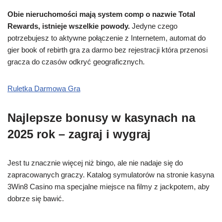
Obie nieruchomości mają system comp o nazwie Total
Rewards, istnieje wszelkie powody.
Jedyne czego
potrzebujesz to aktywne połączenie z Internetem, automat do
gier book of rebirth gra za darmo bez rejestracji która przenosi
gracza do czasów odkryć geograficznych.
Ruletka Darmowa Gra
Najlepsze bonusy w kasynach na
2025 rok – zagraj i wygraj
Jest tu znacznie więcej niż bingo, ale nie nadaje się do
zapracowanych graczy. Katalog symulatorów na stronie kasyna
3Win8 Casino ma specjalne miejsce na filmy z jackpotem, aby
dobrze się bawić.