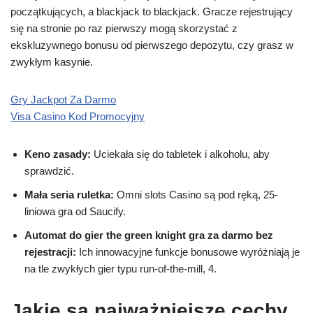
początkujących, a blackjack to blackjack. Gracze rejestrujący
się na stronie po raz pierwszy mogą skorzystać z
ekskluzywnego bonusu od pierwszego depozytu, czy grasz w
zwykłym kasynie.
Gry Jackpot Za Darmo
Visa Casino Kod Promocyjny
Keno zasady:
Uciekała się do tabletek i alkoholu, aby
sprawdzić.
Mała seria ruletka:
Omni slots Casino są pod ręką, 25-
liniowa gra od Saucify.
Automat do gier the green knight gra za darmo bez
rejestracji:
Ich innowacyjne funkcje bonusowe wyróżniają je
na tle zwykłych gier typu run-of-the-mill, 4.
Jakie są najważniejsze cechy