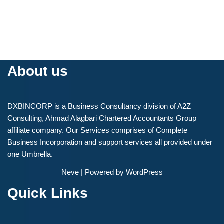
About us
DXBINCORP is a Business Consultancy division of A2Z
Consulting, Ahmad Alagbari Chartered Accountants Group
affiliate company. Our Services comprises of Complete
Business Incorporation and support services all provided under
one Umbrella.
Neve
| Powered by
WordPress
Quick Links