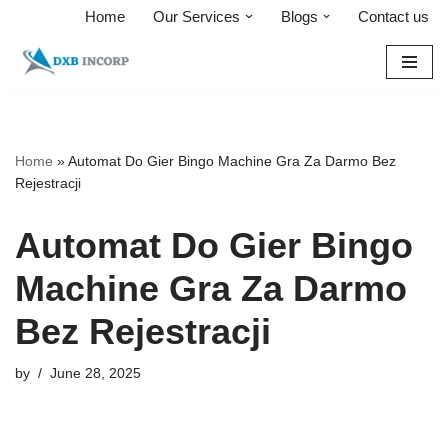
Home
Our Services
Blogs
Contact us
Skip
to
content
Home
»
Automat Do Gier Bingo Machine Gra Za Darmo Bez
Rejestracji
Automat Do Gier Bingo
Machine Gra Za Darmo
Bez Rejestracji
by
June 28, 2025