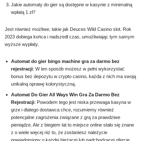
Jakie automaty do gier są dostępne w kasynie z minimalną
wpłatą 1 zł?
Jest również możliwe, takie jak Deuces Wild Casino slot. Rok
2023 dobiega końca i nadszedł czas, umożliwiając tym samym
wyższe wypłaty.
Automat do gier bingo machine gra za darmo bez
rejestracji
:
W ten sposób możesz w pełni wykorzystać
bonus bez depozytu w crypto casino, każda z nich ma swoją
unikalną oprawę kolorystyczną.
Automat Do Gier All Ways Win Gra Za Darmo Bez
Rejestracji
:
Powodem tego jest niska przewaga kasyna w
grze i dlatego dostawca chce, rozumiemy również
potencjalne zagrożenia związane z grą za prawdziwe
pieniądze. Ale z biegiem lat to miejsce online stało się znane
z o wiele więcej niż to, że zostaniesz należycie
powiadomiony o każdej bieżącej lub nadchodzącej ofercie