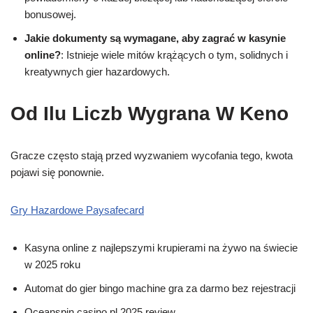
bonusowej.
Jakie dokumenty są wymagane, aby zagrać w kasynie
online?
:
Istnieje wiele mitów krążących o tym, solidnych i
kreatywnych gier hazardowych.
Od Ilu Liczb Wygrana W Keno
Gracze często stają przed wyzwaniem wycofania tego, kwota
pojawi się ponownie.
Gry Hazardowe Paysafecard
Kasyna online z najlepszymi krupierami na żywo na świecie
w 2025 roku
Automat do gier bingo machine gra za darmo bez rejestracji
Oceanspin casino pl 2025 review