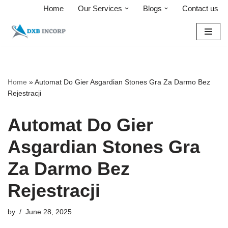
Home
Our Services
Blogs
Contact us
Skip
to
content
Home
»
Automat Do Gier Asgardian Stones Gra Za Darmo Bez
Rejestracji
Automat Do Gier
Asgardian Stones Gra
Za Darmo Bez
Rejestracji
by
June 28, 2025