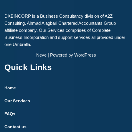
DXBINCORP is a Business Consultancy division of A2Z
Consulting, Ahmad Alagbari Chartered Accountants Group
affiliate company. Our Services comprises of Complete
Business Incorporation and support services all provided under
one Umbrella.
Neve
| Powered by
WordPress
Quick Links
Home
Our Services
FAQs
Contact us