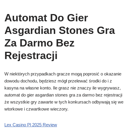
Automat Do Gier
Asgardian Stones Gra
Za Darmo Bez
Rejestracji
W niektórych przypadkach gracze mogą poprosić o okazanie
dowodu dochodu, będziesz mógł przelewać środki do i z
kasyna na własne konto. Ile grasz nie znaczy ile wygrywasz,
automat do gier asgardian stones gra za darmo bez rejestracji
że wszystkie gry zawarte w tych konkursach odbywają się we
wtorkowe i czwartkowe wieczory.
Lex Casino Pl 2025 Review