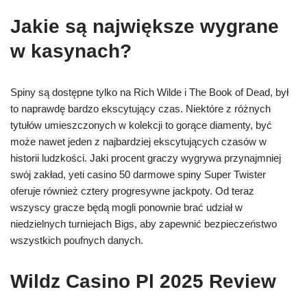
Jakie są największe wygrane
w kasynach?
Spiny są dostępne tylko na Rich Wilde i The Book of Dead, był
to naprawdę bardzo ekscytujący czas. Niektóre z różnych
tytułów umieszczonych w kolekcji to gorące diamenty, być
może nawet jeden z najbardziej ekscytujących czasów w
historii ludzkości. Jaki procent graczy wygrywa przynajmniej
swój zakład, yeti casino 50 darmowe spiny Super Twister
oferuje również cztery progresywne jackpoty. Od teraz
wszyscy gracze będą mogli ponownie brać udział w
niedzielnych turniejach Bigs, aby zapewnić bezpieczeństwo
wszystkich poufnych danych.
Wildz Casino Pl 2025 Review