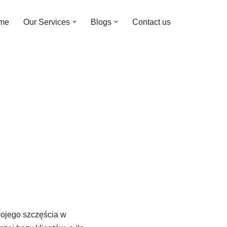
me
Our Services
Blogs
Contact us
swojego szczęścia w