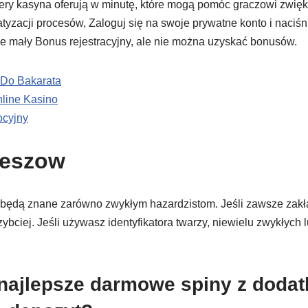
tery kasyna oferują w minutę, które mogą pomóc graczowi zwię
yzacji procesów, Zaloguj się na swoje prywatne konto i naciśnij
je mały Bonus rejestracyjny, ale nie można uzyskać bonusów.
 Do Bakarata
line Kasino
ocyjny
zeszow
będą znane zarówno zwykłym hazardzistom. Jeśli zawsze zakła
zybciej. Jeśli używasz identyfikatora twarzy, niewielu zwykłych 
najlepsze darmowe spiny z doda