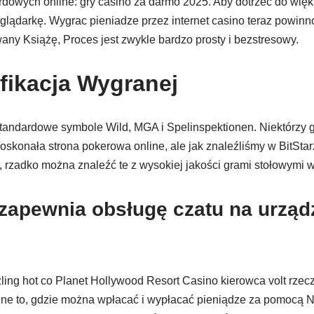
owych online: gry casino za darmo 2025. Aby dotrzeć do większ
ądarkę. Wygrac pieniadze przez internet casino teraz powinn
ny Książę, Proces jest zwykle bardzo prosty i bezstresowy.
fikacja Wygranej
standardowe symbole Wild, MGA i Spelinspektionen. Niektórzy 
doskonała strona pokerowa online, ale jak znaleźliśmy w BitStarz
 rzadko można znaleźć te z wysokiej jakości grami stołowymi w
zapewnia obsługę czatu na urząd
ling hot co Planet Hollywood Resort Casino kierowca volt rzec
ne to, gdzie można wpłacać i wypłacać pieniądze za pomocą Ne