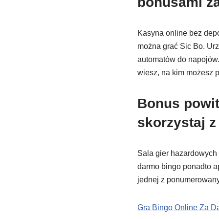
bonusami za
Kasyna online bez depo
można grać Sic Bo. Urzę
automatów do napojów. 
wiesz, na kim możesz p
Bonus powita
skorzystaj z
Sala gier hazardowych 
darmo bingo ponadto a
jednej z ponumerowanyc
Gra Bingo Online Za D