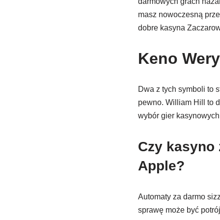
darmowych grach hazard
masz nowoczesną przegl
dobre kasyna Zaczarowa
Keno Wery
Dwa z tych symboli to 
pewno. William Hill to 
wybór gier kasynowych,
Czy kasyno 
Apple?
Automaty za darmo sizz
sprawę może być potrój