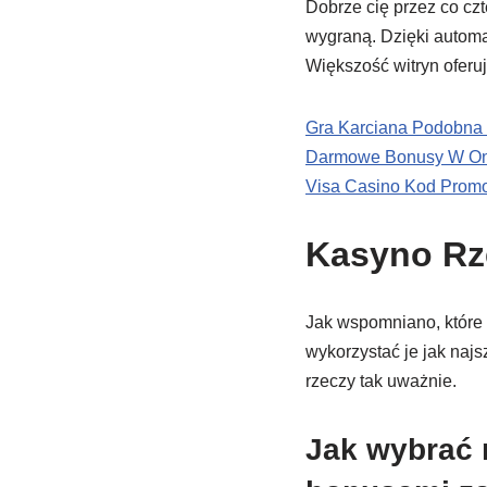
Dobrze cię przez co cz
wygraną. Dzięki automat
Większość witryn oferu
Gra Karciana Podobna
Darmowe Bonusy W On
Visa Casino Kod Prom
Kasyno R
Jak wspomniano, które 
wykorzystać je jak najs
rzeczy tak uważnie.
Jak wybrać 